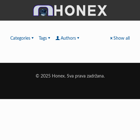
Categories
Tags
Authors
Show all
© 2025 Honex. Sva prava zadržana.