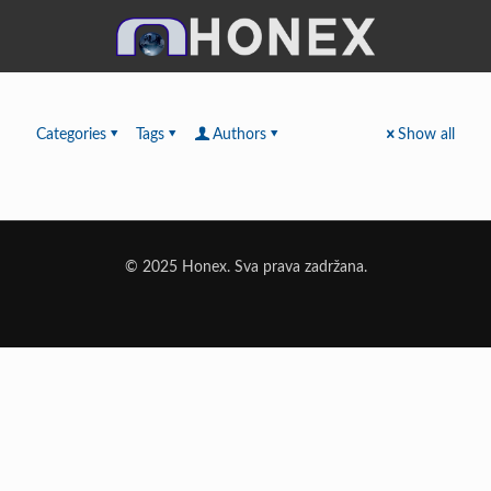
Categories
Tags
Authors
Show all
© 2025 Honex. Sva prava zadržana.