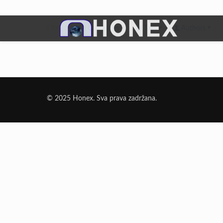
Filter by
Categories
Tags
Authors
Dodatni Materijali
Elektrode Jesenice
© 2025 Honex. Sva prava zadržana.
Aluminijumska žica za zavarivanje
Dodatni materijali za lemljenje
Punjena žica
Elektrode specijalne namene
Rezni i brusni materijali
Rezne ploče
Brusne ploče