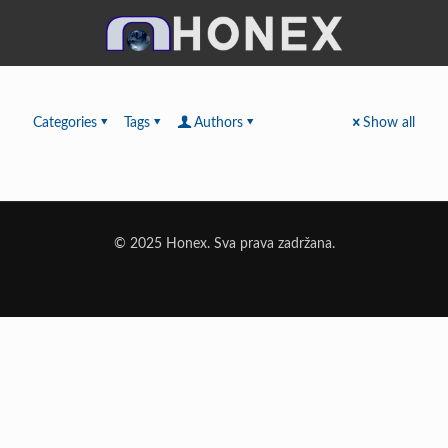
Categories
Tags
Authors
Show all
© 2025 Honex. Sva prava zadržana.