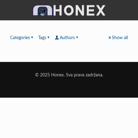
Categories
Tags
Authors
Show all
© 2025 Honex. Sva prava zadržana.