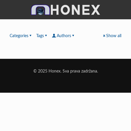
Categories
Tags
Authors
Show all
© 2025 Honex. Sva prava zadržana.