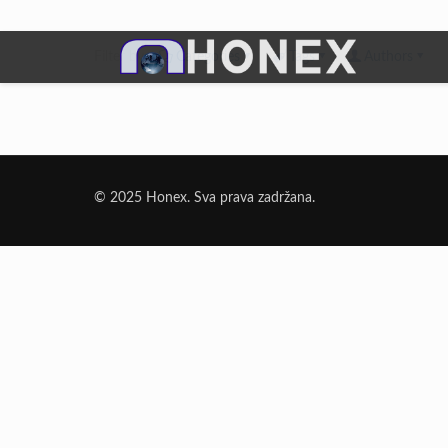
Filter by
Categories
Tags
Authors
Dodatni Materijali
Elektrode Jesenice
© 2025 Honex. Sva prava zadržana.
Aluminijumska žica za zavarivanje
Dodatni materijali za lemljenje
Punjena žica
Elektrode specijalne namene
Rezni i brusni materijali
Rezne ploče
Brusne ploče