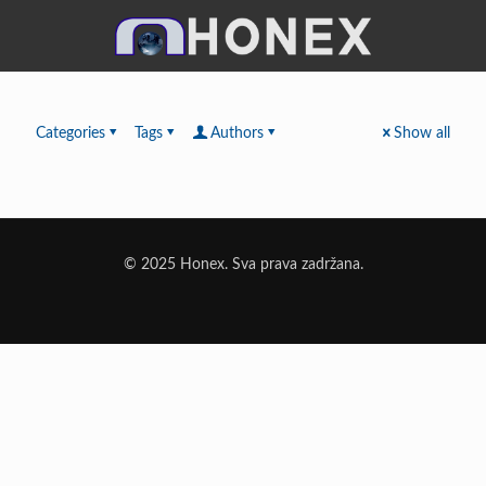
Categories
Tags
Authors
Show all
© 2025 Honex. Sva prava zadržana.