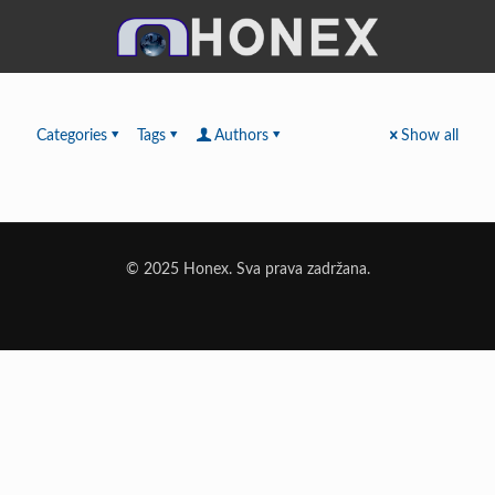
Categories
Tags
Authors
Show all
© 2025 Honex. Sva prava zadržana.