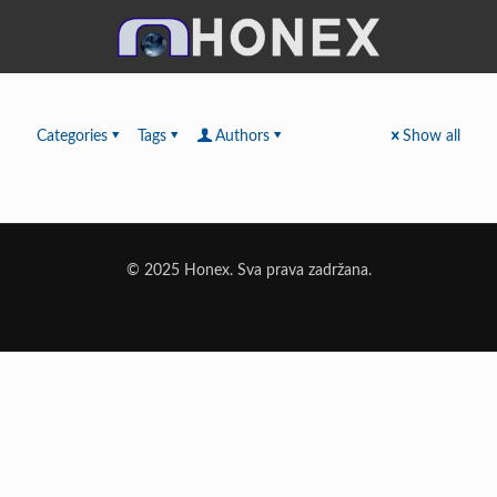
Categories
Tags
Authors
Show all
© 2025 Honex. Sva prava zadržana.