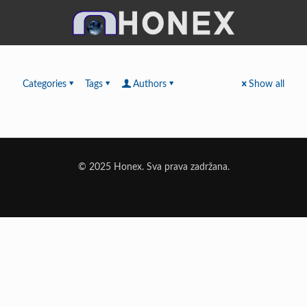
Categories
Tags
Authors
Show all
© 2025 Honex. Sva prava zadržana.