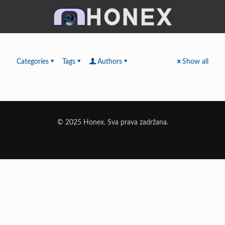
Categories
Tags
Authors
Show all
© 2025 Honex. Sva prava zadržana.