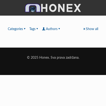
Categories
Tags
Authors
Show all
© 2025 Honex. Sva prava zadržana.