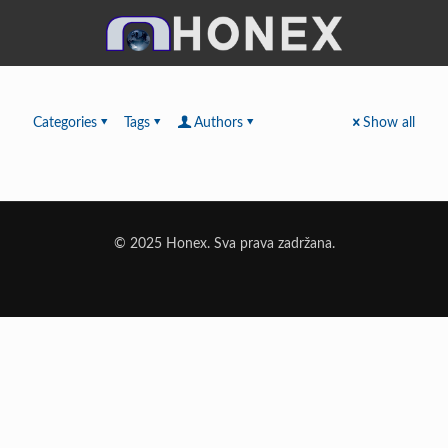
Categories
Tags
Authors
Show all
© 2025 Honex. Sva prava zadržana.