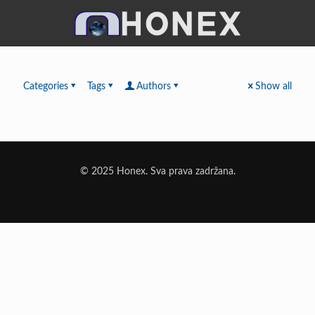
Categories
Tags
Authors
Show all
© 2025 Honex. Sva prava zadržana.