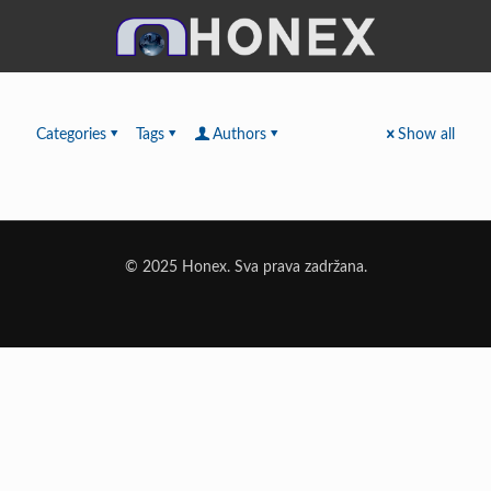
Categories
Tags
Authors
Show all
© 2025 Honex. Sva prava zadržana.