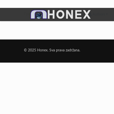
Filter by
Categories
Tags
Authors
Dodatni Materijali
Elektrode Jesenice
© 2025 Honex. Sva prava zadržana.
Aluminijumska žica za zavarivanje
Dodatni materijali za lemljenje
Punjena žica
Elektrode specijalne namene
Rezni i brusni materijali
Rezne ploče
Brusne ploče