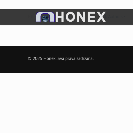
Filter by
Categories
Tags
Authors
Dodatni Materijali
Elektrode Jesenice
© 2025 Honex. Sva prava zadržana.
Aluminijumska žica za zavarivanje
Dodatni materijali za lemljenje
Punjena žica
Elektrode specijalne namene
Rezni i brusni materijali
Rezne ploče
Brusne ploče