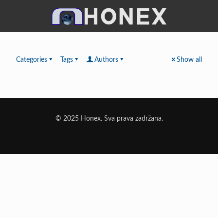
Categories
Tags
Authors
Show all
© 2025 Honex. Sva prava zadržana.