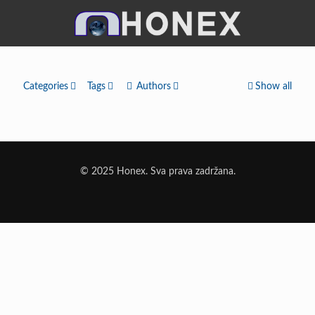
Categories
Tags
Authors
Show all
© 2025 Honex. Sva prava zadržana.