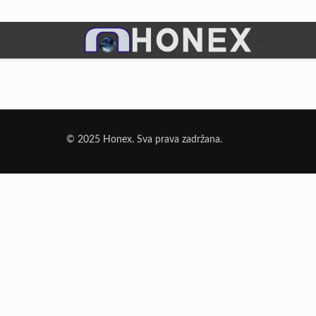
Filter by
Categories
Tags
Authors
Dodatni Materijali
Elektrode Jesenice
© 2025 Honex. Sva prava zadržana.
Aluminijumska žica za zavarivanje
Dodatni materijali za lemljenje
Punjena žica
Elektrode specijalne namene
Rezni i brusni materijali
Rezne ploče
Brusne ploče