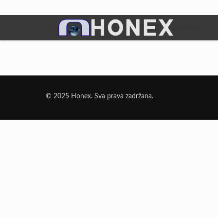
Filter by
Categories
Tags
Authors
Dodatni Materijali
Elektrode Jesenice
© 2025 Honex. Sva prava zadržana.
Aluminijumska žica za zavarivanje
Dodatni materijali za lemljenje
Punjena žica
Elektrode specijalne namene
Rezni i brusni materijali
Rezne ploče
Brusne ploče