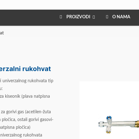
PROIZVODI
O NAMA
at
erzalni rukohvat
i univerzalnog rukohvata tip
u:
 za kiseonik (plava natpisna
l za gorivi gas (acetilen-žuta
 pločica, ostali gorivi gasovi-
atpisna pločica)
univerzalnog rukohvata