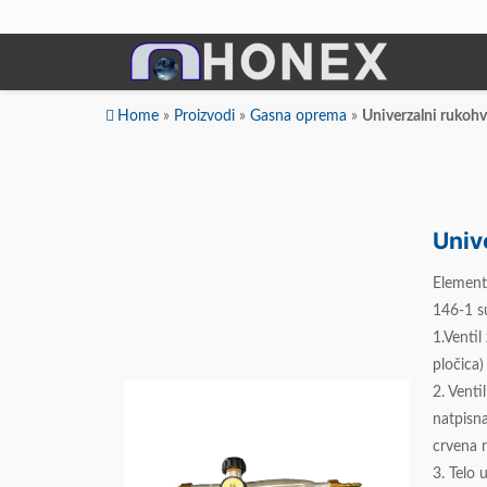
Home
»
Proizvodi
»
Gasna oprema
»
Univerzalni rukohv
Dodatni Materijali
Univerzalni rukohvat
Elektrode Jesenice
Aluminijumska žica za zavarivanje
Univ
Dodatni materijali za lemljenje
Punjena žica
Element
146-1 s
Elektrode specijalne namene
1.Ventil
pločica)
Rezni i brusni materijali
2. Venti
natpisna
Rezne ploče
crvena n
Brusne ploče
3. Telo 