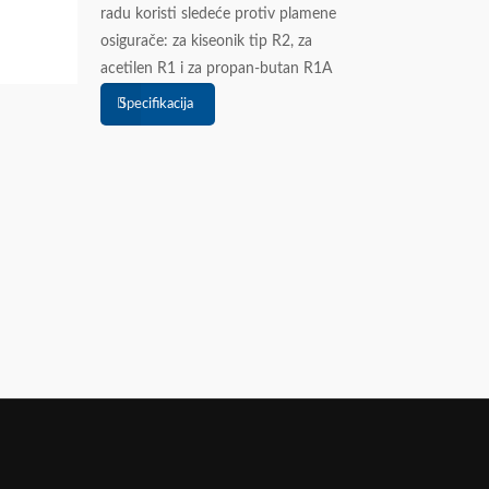
radu koristi sledeće protiv plamene
osigurače: za kiseonik tip R2, za
acetilen R1 i za propan-butan R1A
Specifikacija