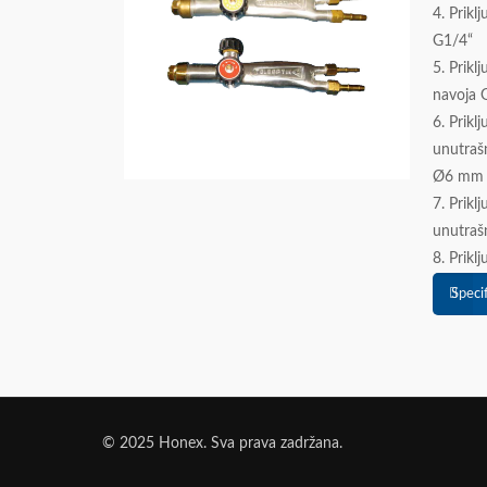
Lamelasti diskovi
4. Prikl
G1/4“
Brusni profili
5. Prikl
Brusni kolutovi na dršci
navoja 
Brusno kamenje
6. Prikl
Dijamantske ploče
unutraš
Ø6 mm
Aparati za zavarivanje
7. Prikl
unutraš
8. Prikl
Elektrootporno zavarivanje
Specif
REL Elektrolučno
MIG/MAG
TIG
MULTIPROCES
© 2025 Honex. Sva prava zadržana.
Gorionici za zavarivanje