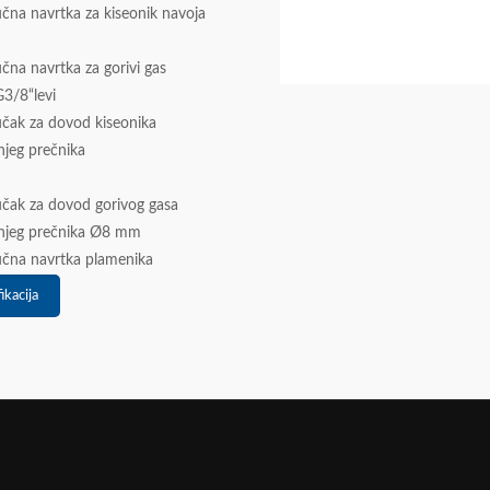
jučna navrtka za kiseonik navoja
jučna navrtka za gorivi gas
G3/8“levi
jučak za dovod kiseonika
njeg prečnika
jučak za dovod gorivog gasa
njeg prečnika Ø8 mm
jučna navrtka plamenika
ikacija