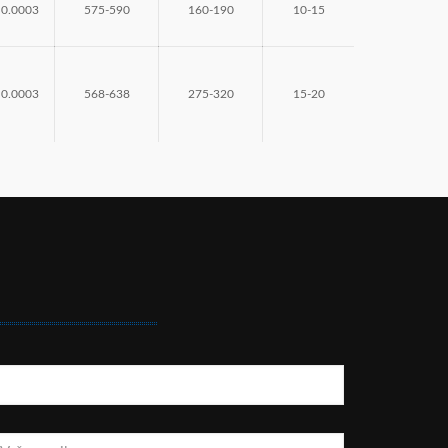
0.0003
575-590
160-190
10-15
0.0003
568-638
275-320
15-20