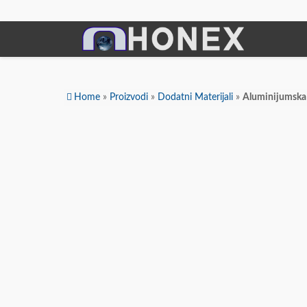
Dodatni Materijali
Home
»
Proizvodi
»
Dodatni Materijali
»
Aluminijumska 
Elektrode Jesenice
Aluminijumska
Aluminijumska žica za zavarivanje
Dodatni materijali za lemljenje
Punjena žica
Elektrode specijalne namene
Aluminijumska žica
: U svom prodajnom asortimanu HONE
Rezni i brusni materijali
postupku.Dodatni materijali koji su proizvedeni u Alum
kvaliteta na dnevnom nivou.Svaku šaržu žice koja se proi
i DB sertifikate
Žice za TIG zavarivanje koja je standardno 
Rezne ploče
Brusne ploče
TIG AlMg5