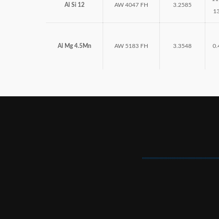
Wolfram elektrode
Al Si 12
AW 4047 FH
3.2585
1
Automatske maske
Zavarivačka oprema
Al Mg 4.5Mn
AW 5183 FH
3.3548
0.
Tehnički sprejevi
Gasna oprema
Reducir ventili
Univerzalni rukohvat
Gorionici za rezanje
Plamenici za zavarivanje i grejanje
Mlaznice
Prateća oprema (creva, šelne, čistači mlaznica,
protivplameni osigurači)
Garniture za gasno rezanje i zavarivanje