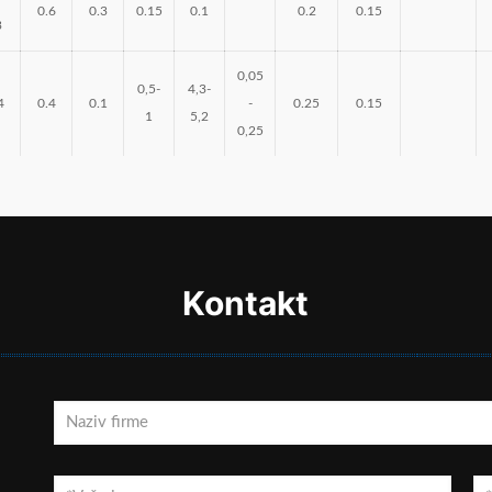
0.6
0.3
0.15
0.1
0.2
0.15
3
0,05
0,5-
4,3-
4
0.4
0.1
-
0.25
0.15
1
5,2
0,25
Kontakt