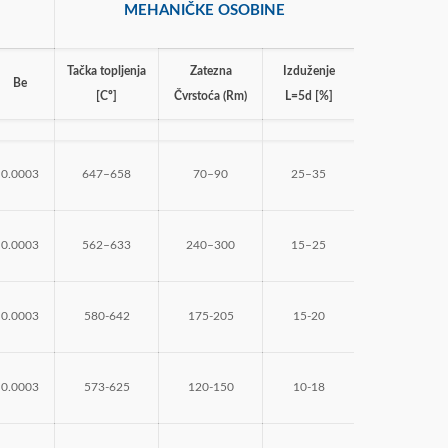
MEHANIČKE OSOBINE
Tačka topljenja
Zatezna
Izduženje
Be
[Cº]
Čvrstoća (Rm)
L=5d [%]
0.0003
647–658
70–90
25–35
0.0003
562–633
240–300
15–25
0.0003
580-642
175-205
15-20
0.0003
573-625
120-150
10-18