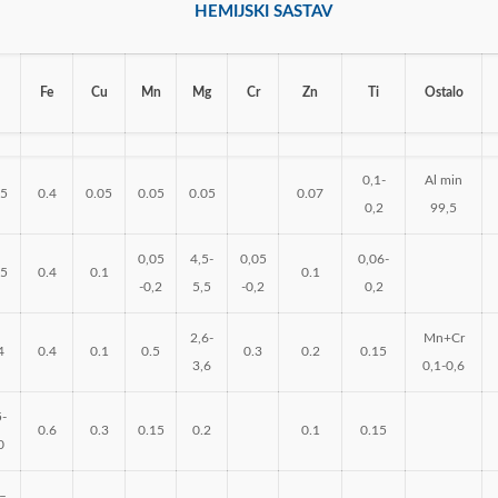
HEMIJSKI SASTAV
Fe
Cu
Mn
Mg
Cr
Zn
Ti
Ostalo
0,1-
Al min
25
0.4
0.05
0.05
0.05
0.07
0,2
99,5
0,05
4,5-
0,05
0,06-
25
0.4
0.1
0.1
-0,2
5,5
-0,2
0,2
2,6-
Mn+Cr
4
0.4
0.1
0.5
0.3
0.2
0.15
3,6
0,1-0,6
5-
0.6
0.3
0.15
0.2
0.1
0.15
0
–