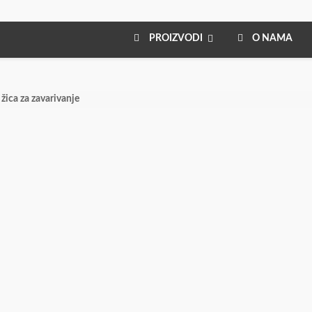
PROIZVODI
O NAMA
žica za zavarivanje
 žica
X takodje ima i žicu za zavarivanje aluminijuma u TIG i MIG
atu su u skladu sa procedurama i standardima EU, kao i kontrolom
zvede pokriva i atest EN 10204 3.1.
Takodje sve žice poseduju TUV
na lageru u kvalitetima: