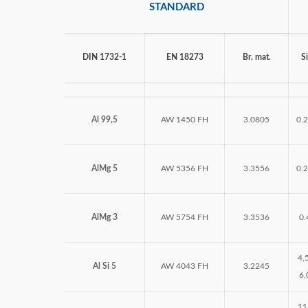
STANDARD
MIG/MAG CO2
TIG gorionici
Potrošni delovi za polikablove
DIN 1732-1
EN 18273
Br. mat.
Si
Plazma Sečenje
Al 99,5
AW 1450 FH
3.0805
0.
Aparati za plazma sečenje
Gorionici i delovi
AlMg 5
AW 5356 FH
3.3556
0.
Zavarivačka oprema
AlMg 3
AW 5754 FH
3.3536
0.
Oprema za sušenje i grejanje elektroda
Kontrola zavarenih spojeva
4,
Al Si 5
AW 4043 FH
3.2245
6,
HTZ Oprema
Razna oprema
11