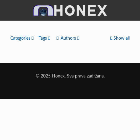
Categories
Tags
Authors
Show all
© 2025 Honex. Sva prava zadržana.