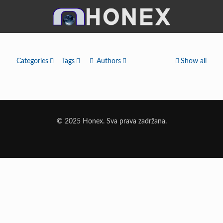
Categories
Tags
Authors
Show all
© 2025 Honex. Sva prava zadržana.