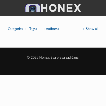
Categories
Tags
Authors
Show all
© 2025 Honex. Sva prava zadržana.