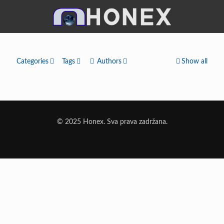
Categories
Tags
Authors
Show all
© 2025 Honex. Sva prava zadržana.