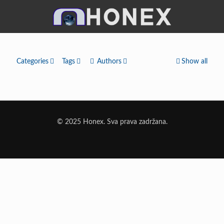
Categories
Tags
Authors
Show all
© 2025 Honex. Sva prava zadržana.