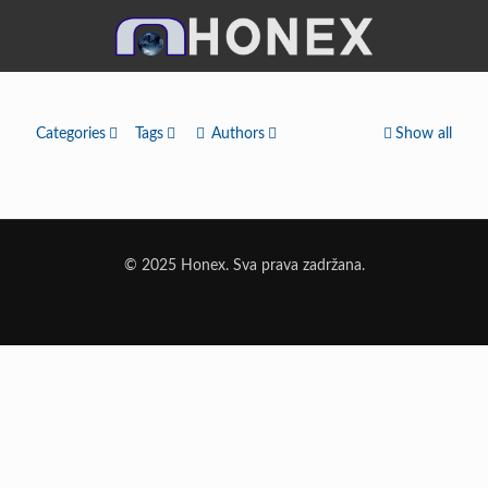
Categories
Tags
Authors
Show all
© 2025 Honex. Sva prava zadržana.