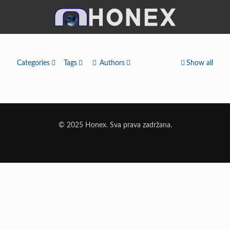
Categories
Tags
Authors
Show all
© 2025 Honex. Sva prava zadržana.