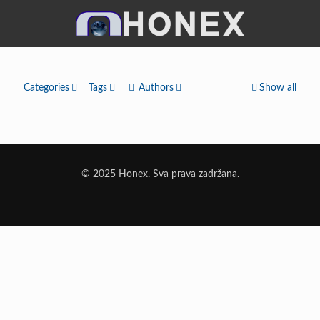
Categories
Tags
Authors
Show all
© 2025 Honex. Sva prava zadržana.