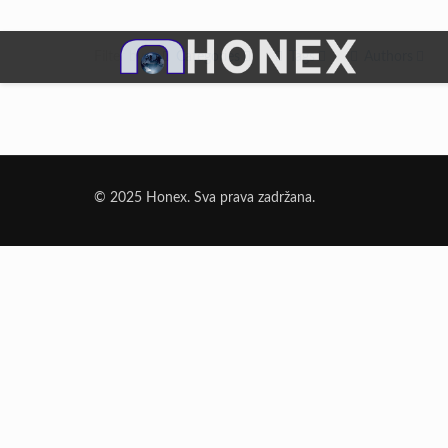
Filter by
Categories
Tags
Authors
Dodatni Materijali
Elektrode Jesenice
© 2025 Honex. Sva prava zadržana.
Aluminijumska žica za zavarivanje
Dodatni materijali za lemljenje
Punjena žica
Elektrode specijalne namene
Rezni i brusni materijali
Rezne ploče
Brusne ploče