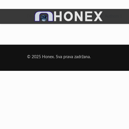
Filter by
Categories
Tags
Authors
Dodatni Materijali
Elektrode Jesenice
© 2025 Honex. Sva prava zadržana.
Aluminijumska žica za zavarivanje
Dodatni materijali za lemljenje
Punjena žica
Elektrode specijalne namene
Rezni i brusni materijali
Rezne ploče
Brusne ploče