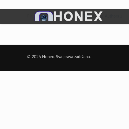
Filter by
Categories
Tags
Authors
Dodatni Materijali
Elektrode Jesenice
© 2025 Honex. Sva prava zadržana.
Aluminijumska žica za zavarivanje
Dodatni materijali za lemljenje
Punjena žica
Elektrode specijalne namene
Rezni i brusni materijali
Rezne ploče
Brusne ploče