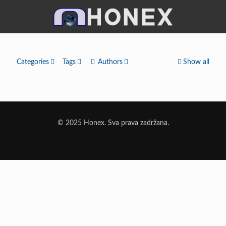
Categories
Tags
Authors
Show all
© 2025 Honex. Sva prava zadržana.