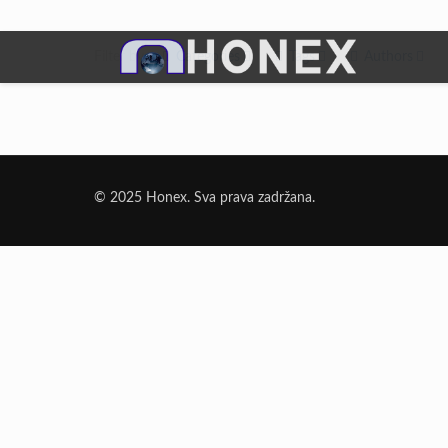
Filter by
Categories
Tags
Authors
Dodatni Materijali
Elektrode Jesenice
© 2025 Honex. Sva prava zadržana.
Aluminijumska žica za zavarivanje
Dodatni materijali za lemljenje
Punjena žica
Elektrode specijalne namene
Rezni i brusni materijali
Rezne ploče
Brusne ploče