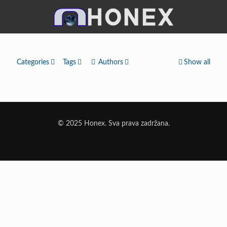
Categories
Tags
Authors
Show all
© 2025 Honex. Sva prava zadržana.