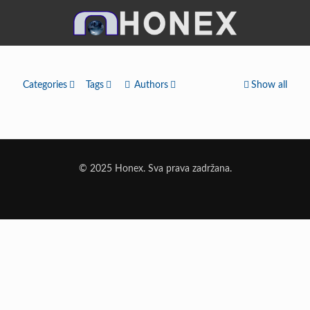
Categories
Tags
Authors
Show all
© 2025 Honex. Sva prava zadržana.