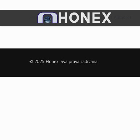
Filter by
Categories
Tags
Authors
Dodatni Materijali
Elektrode Jesenice
© 2025 Honex. Sva prava zadržana.
Aluminijumska žica za zavarivanje
Dodatni materijali za lemljenje
Punjena žica
Elektrode specijalne namene
Rezni i brusni materijali
Rezne ploče
Brusne ploče